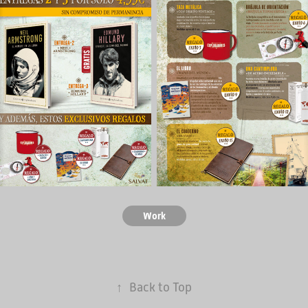
Work
↑
Back to Top